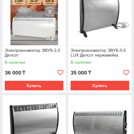
Электроконвектор ЭВУБ-2,0
Электроконвектор ЭВУБ-0,5
Делсот
LUX Делсот нержавейка
В наличии
В наличии
36 000
35 000
₸
₸
Купить
Купить