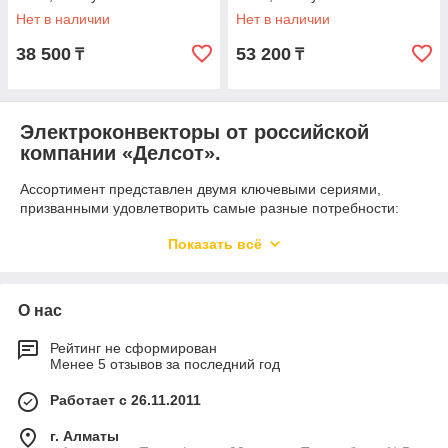
Нет в наличии
Нет в наличии
38 500
53 200
₸
₸
Электроконвекторы от российской
компании «Делсот»
.
Ассортимент представлен двумя ключевыми сериями,
призванными удовлетворить самые разные потребности:
·
ЭВУБ (универсальные)
: Эти модели отличаются
Показать всё
гибкостью применения, позволяя как настенное крепление,
так и напольную установку (часто в комплекте идут колесные
опоры или ножки).
О нас
·
ЭВПБ (напольные/плинтусные)
: Разработаны для
тех, кто ценит эстетику и компактность, идеально вписываясь
Рейтинг не сформирован
в пространство у пола.
Менее 5 отзывов за последний год
Ключевые технические характеристики:
Работает с 26.11.2011
·
Мощность
: Широкий диапазон от 0,5 до 2,0 кВт
позволяет точно подобрать обогреватель под вашу площадь.
г. Алматы