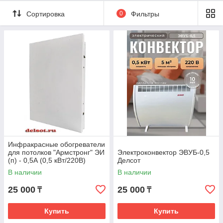
Сортировка
0
Фильтры
Электроконвекторы
Делсот
ЭВУБ
(универсальные) и
инфракрасные обогреватели
ЭИ(п)
Электрические конвекторы
Ensto Beta
(EPHBM/EPHBE)
Инфракрасные обогреватели
для потолков "Армстронг" ЭИ
Электроконвектор ЭВУБ-0,5
(п) - 0,5А (0,5 кВт/220В)
Делсот
В наличии
В наличии
25 000
25 000
₸
₸
Купить
Купить