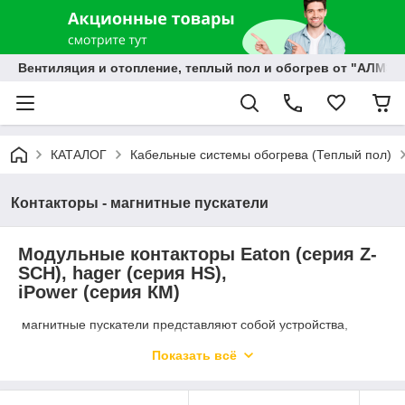
Вентиляция и отопление, теплый пол и обогрев от "АЛМЭК
КАТАЛОГ
Кабельные системы обогрева (Теплый пол)
Контакторы - магнитные пускатели
Модульные контакторы
Eaton
(серия Z-
SCH),
hager
(серия HS),
iPower
(серия
КМ
)
магнитные пускатели представляют собой устройства,
разработанные для дистанционного управления (пуска/
Показать всё
остановки) и переключения различных электрических цепей,
используемых для освещения, отопления, вентиляции и
других потребителей, как в жилых, так и в промышленных