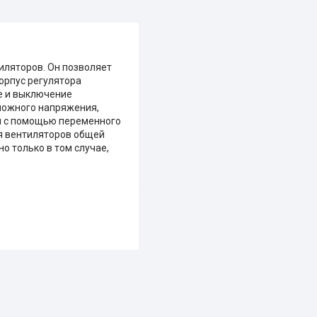
тиляторов. Он позволяет
орпус регулятора
ие и выключение
можного напряжения,
я с помощью переменного
ия вентиляторов общей
о только в том случае,