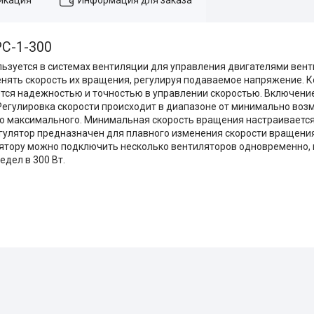
РС-1-300
ользуется в системах вентиляции для управления двигателями вен
нять скорость их вращения, регулируя подаваемое напряжение. К
ается надежностью и точностью в управлении скоростью. Включен
Регулировка скорости происходит в диапазоне от минимально воз
до максимального. Минимальная скорость вращения настраиваетс
регулятор предназначен для плавного изменения скорости вращен
ятору можно подключить несколько вентиляторов одновременно, н
дел в 300 Вт.