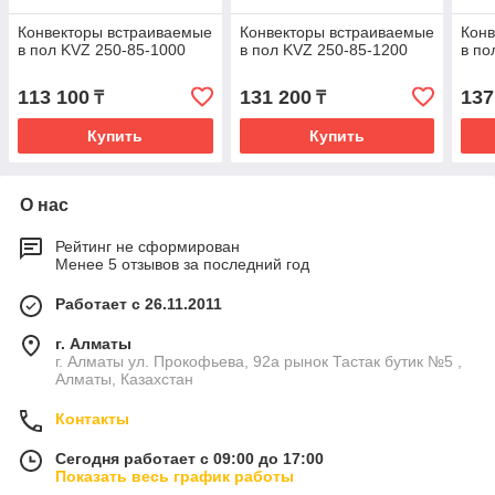
Конвекторы встраиваемые
Конвекторы встраиваемые
Конв
в пол KVZ 250-85-1000
в пол KVZ 250-85-1200
в по
113 100
131 200
137
₸
₸
Купить
Купить
О нас
Рейтинг не сформирован
Менее 5 отзывов за последний год
Работает с 26.11.2011
г. Алматы
г. Алматы ул. Прокофьева, 92а рынок Тастак бутик №5 ,
Алматы, Казахстан
Контакты
Сегодня работает с 09:00 до 17:00
Показать весь график работы