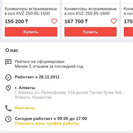
Конвекторы встраиваемые
Конвекторы встраиваемые
Конв
в пол KVZ 250-85-1500
в пол KVZ 250-85-1600
в по
155 200
167 700
175
₸
₸
Купить
Купить
О нас
Рейтинг не сформирован
Менее 5 отзывов за последний год
Работает с 26.11.2011
г. Алматы
г. Алматы ул. Прокофьева, 92а рынок Тастак бутик №5 ,
Алматы, Казахстан
Контакты
Сегодня работает с 09:00 до 17:00
Показать весь график работы