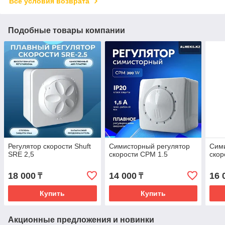
Все условия возврата
Подобные товары компании
Регулятор скорости Shuft
Симисторный регулятор
Сими
SRE 2,5
скорости СРМ 1.5
скор
18 000
14 000
16 
₸
₸
Купить
Купить
Акционные предложения и новинки