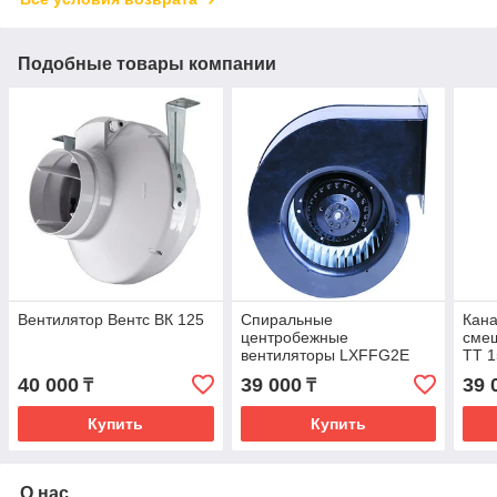
Подобные товары компании
Вентилятор Вентс ВК 125
Спиральные
Кана
центробежные
сме
вентиляторы LXFFG2E
ТТ 1
150/70-M92/35
40 000
39 000
39 
₸
₸
Купить
Купить
О нас