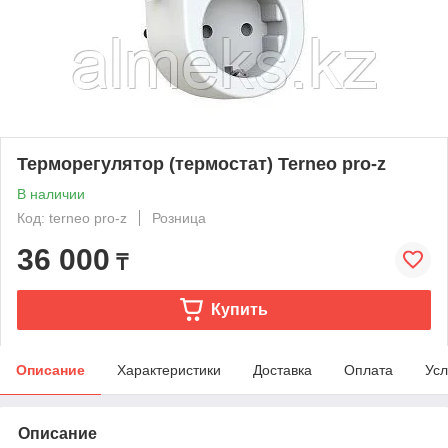
Терморегулятор (термостат) Terneo pro-z
В наличии
Код: terneo pro-z
Розница
36 000
₸
Купить
Описание
Характеристики
Доставка
Оплата
Усл
Описание