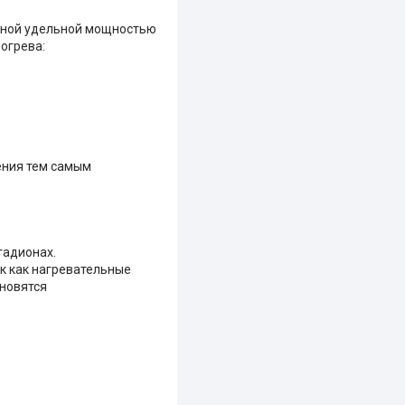
янной удельной мощностью
огрева:
ения тем самым
тадионах.
к как нагревательные
новятся