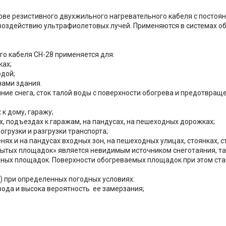
ове резистивного двухжильного нагревательного кабеля с посто
воздействию ультрафиолетовых лучей. Применяются в системах об
го кабеля СН-28 применяется для:
ках;
одой;
нами здания.
ие снега, сток талой воды с поверхности обогрева и предотвращ
к дому, гаражу;
х, подъездах к гаражам, на пандусах, на пешеходных дорожках;
огрузки и разгрузки транспорта;
нях и на пандусах входных зон, на пешеходных улицах, стоянках, с
ытых площадок» является невидимым источником снеготаяния, та
ных площадок. Поверхности обогреваемых площадок при этом ста
) при определенных погодных условиях:
 вода и высока вероятность ее замерзания;