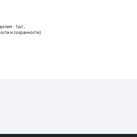
елия - 1шт.;
сти и сохранности).