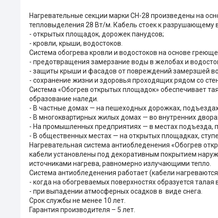
Нагревательные секции марки СН-28 произведены на осн
тепловыделения 28 Вт/м. Кабель стоек к разрушающему 
- открытых площадок, дорожек панудсов;
- кровли, крыши, водостоков.
Система обогрева кровли и водостоков на основе греюще
- предотвращения замерзание воды в желобах и водосто
- защиты крыши и фасадов от повреждений замерзшей в
- сохранение жизни и здоровья проходящих рядом со сте
Система «Обогрев открытых площадок» обеспечивает таян
образование наледи.
- В частные домах — на пешеходных дорожках, подъездах 
- В многоквартирных жилых домах — во внутренних двора
- На промышленных предприятиях — в местах подъезда, п
- В общественных местах — на открытых площадках, ступе
Нагревательная система антиобледенения «Обогрев откр
кабели установлены под декоративным покрытием наруж
источниками нагрева, равномерно излучающими тепло.
Система антиобледенения работает (кабели нагреваются
- когда на обогреваемых поверхностях образуется талая
- при выпадении атмосферных осадков в виде снега.
Срок службы не менее 10 лет.
Гарантия производителя – 5 лет.