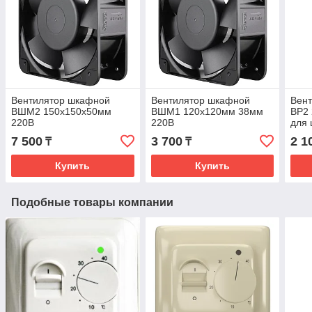
Вентилятор шкафной
Вентилятор шкафной
Вен
ВШМ2 150х150х50мм
ВШМ1 120х120мм 38мм
ВР2 
220В
220В
для
вент
7 500
3 700
2 1
₸
₸
Купить
Купить
Подобные товары компании