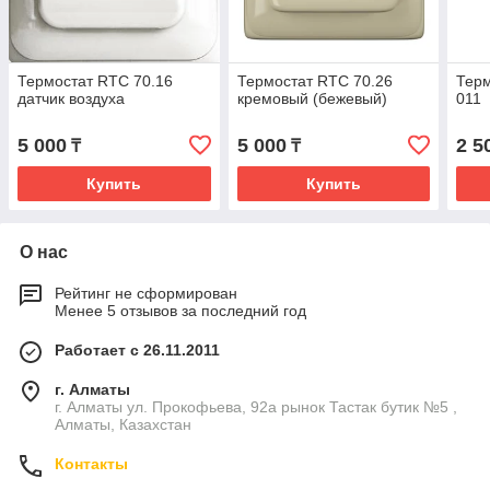
Термостат RTC 70.16
Термостат RTC 70.26
Тер
датчик воздуха
кремовый (бежевый)
011
5 000
5 000
2 5
₸
₸
Купить
Купить
О нас
Рейтинг не сформирован
Менее 5 отзывов за последний год
Работает с 26.11.2011
г. Алматы
г. Алматы ул. Прокофьева, 92а рынок Тастак бутик №5 ,
Алматы, Казахстан
Контакты