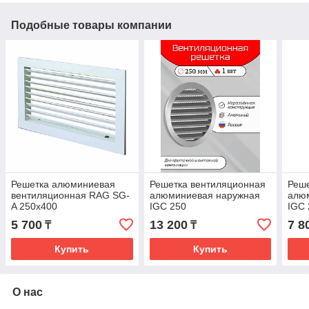
Подобные товары компании
Решетка алюминиевая
Решетка вентиляционная
Реше
вентиляционная RAG SG-
алюминиевая наружная
алю
A 250х400
IGC 250
IGC 
5 700
13 200
7 8
₸
₸
Купить
Купить
О нас