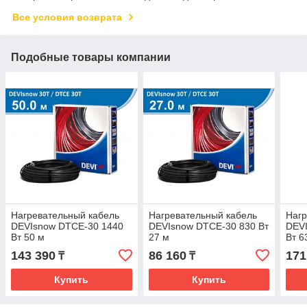
Все условия возврата
Подобные товары компании
Нагревательный кабель
Нагревательный кабель
Нагр
DEVIsnow DTCE-30 1440
DEVIsnow DTCE-30 830 Вт
DEV
Вт 50 м
27 м
Вт 6
143 390
86 160
171
₸
₸
Купить
Купить