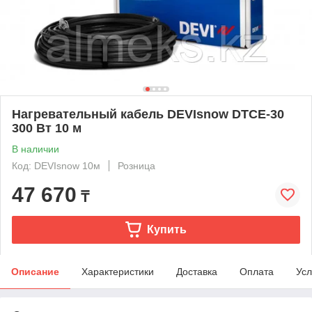
Нагревательный кабель DEVIsnow DTCE-30
300 Вт 10 м
В наличии
Код: DEVIsnow 10м
Розница
47 670
₸
Купить
Описание
Характеристики
Доставка
Оплата
Усл