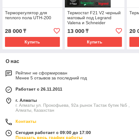
Терморегулятор для
Термостат F21 V2 черный
Терм
теплого пола UTH-200
матовый под Legrand
Valena и Schneider
28 000
13 000
20 
₸
₸
Купить
Купить
О нас
Рейтинг не сформирован
Менее 5 отзывов за последний год
Работает с 26.11.2011
г. Алматы
г. Алматы ул. Прокофьева, 92а рынок Тастак бутик №5 ,
Алматы, Казахстан
Контакты
Сегодня работает с 09:00 до 17:00
Показать весь график работы