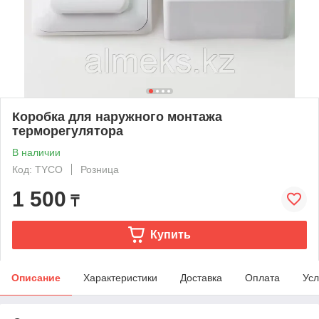
Коробка для наружного монтажа
терморегулятора
В наличии
Код: ТYCO
Розница
1 500
₸
Купить
Описание
Характеристики
Доставка
Оплата
Усл