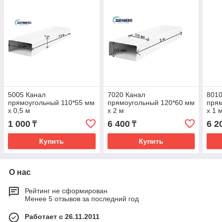
5005 Канал
7020 Канал
8010
прямоугольный 110*55 мм
прямоугольный 120*60 мм
прям
х 0,5 м
х 2 м
х 1 
1 000
6 400
6 2
₸
₸
Купить
Купить
О нас
Рейтинг не сформирован
Менее 5 отзывов за последний год
Работает с 26.11.2011