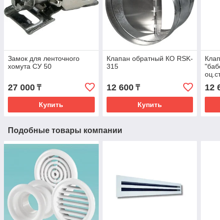
Замок для ленточного
Клапан обратный КО RSK-
Кла
хомута СУ 50
315
"баб
оц.ст
27 000
12 600
12 
₸
₸
Купить
Купить
Подобные товары компании