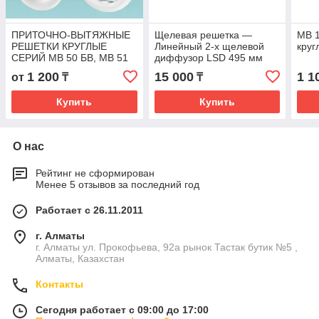
ПРИТОЧНО-ВЫТЯЖНЫЕ
Щелевая решетка —
МВ 1
РЕШЕТКИ КРУГЛЫЕ
Линейный 2-х щелевой
круг
СЕРИЙ МВ 50 БВ, МВ 51
диффузор LSD 495 мм
БВ, МВ 52 БВ ПРИТОЧНО-
1 200
15 000
1 1
от
₸
₸
ВЫТЯЖНЫЕ РЕШЕТКИ
КРУГЛЫЕ СЕРИЙ
Купить
Купить
О нас
Рейтинг не сформирован
Менее 5 отзывов за последний год
Работает с 26.11.2011
г. Алматы
г. Алматы ул. Прокофьева, 92а рынок Тастак бутик №5 ,
Алматы, Казахстан
Контакты
Сегодня работает с 09:00 до 17:00