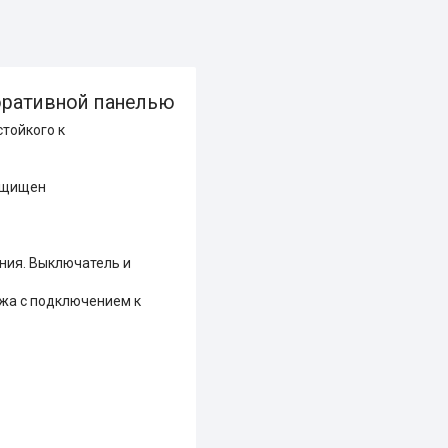
коративной панелью
тойкого к
защищен
ния. Выключатель и
ажа с подключением к