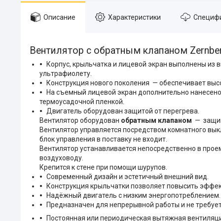
Описание
Характеристики
Специф
Вентилятор с обратным клапаном Zernber
Корпус, крыльчатка и лицевой экран выполнены из 
ультрафиолету.
Конструкция нового поколения — обеспечивает высо
На съемный лицевой экран дополнительно нанесено
термоусадочной пленкой.
Двигатель оборудован защитой от перегрева.
Вентилятор оборудован
обратным клапаном
— защища
Вентилятор управляется посредством комнатного вык
блок управления в поставку не входит.
Вентилятор устанавливается непосредственно в прое
воздуховоду.
Крепится к стене при помощи шурупов.
Современный дизайн и эстетичный внешний вид.
Конструкция крыльчатки позволяет повысить эффек
Надёжный двигатель с низким энергопотреблением.
Предназначен для непрерывной работы и не требуе
Постоянная или периодическая вытяжная вентиляция