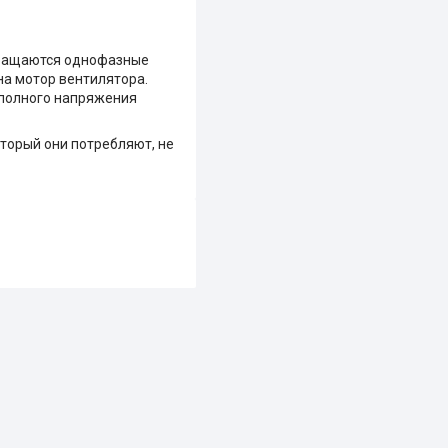
 вращаются однофазные
на мотор вентилятора.
о полного напряжения
оторый они потребляют, не