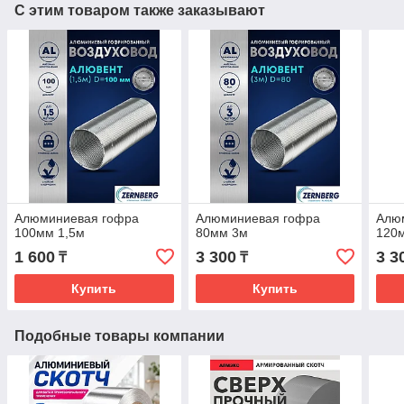
С этим товаром также заказывают
Алюминиевая гофра
Алюминиевая гофра
Алю
100мм 1,5м
80мм 3м
120
1 600
3 300
3 3
₸
₸
Купить
Купить
Подобные товары компании