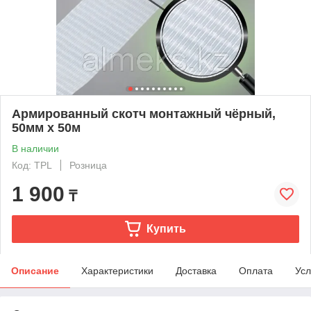
Армированный скотч монтажный чёрный,
50мм х 50м
В наличии
Код: TPL
Розница
1 900
₸
Купить
Описание
Характеристики
Доставка
Оплата
Усл