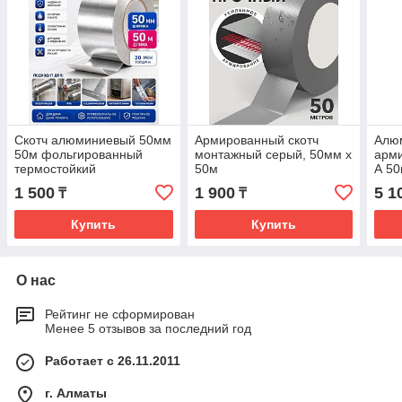
Скотч алюминиевый 50мм
Армированный скотч
Алю
50м фольгированный
монтажный серый, 50мм х
арми
термостойкий
50м
А 50
1 500
1 900
5 1
₸
₸
Купить
Купить
О нас
Рейтинг не сформирован
Менее 5 отзывов за последний год
Работает с 26.11.2011
г. Алматы