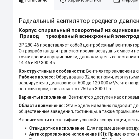
Радиальный вентилятор среднего давлени
Корпус спиральный поворотный из оцинкован
Привод — трехфазный асинхронный электрод
ВР 280-46 представляет собой центробежный вентилятор
Он разработан для транспортировки воздушных масс и н
точки зрения аэродинамики, данная модель сопоставим
14-46 и ВР 300-45.
Конструктивные особенности:
Вентилятор заключен в сп
Рабочее колесо:
Оборудовано 32 лопатками, изогнутыми
варьируется в диапазоне от 600 до 120 000 м³/ч, что на
вентилятором, составляет от 250 до 3000 Па.
Варианты исполнения:
Вентилятор доступен как с правы
Области применения:
Эта модель идеально подходит для
общественные заведения, гостиницы, а также промышлен
В зависимости от специфики условий эксплуатации, вент
Стандартное исполнение:
Для перемещения воздуха
Антикоррозионное исполнение (К1):
Применяется н