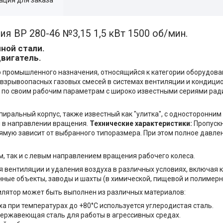
я ВР 280-46 №3,15 1,5 кВт 1500 об/мин.
ной стали.
вигатель.
 промышленного назначения, относящийся к категории оборудова
евзрывоопасных газовых смесей в системах вентиляции и кондицио
а по своим рабочим параметрам с широко известными сериями ра
иральный корпус, также известный как "улитка", с односторонним
 в направлении вращения.
Технические характеристики:
Пропускн
прямую зависит от выбранного типоразмера. При этом полное давле
м, так и с левым направлением вращения рабочего колеса.
 вентиляции и удаления воздуха в различных условиях, включая к
ные объекты, заводы и шахты (в химической, пищевой и полимерно
илятор может быть выполнен из различных материалов:
 при температурах до +80°C используется углеродистая сталь.
ержавеющая сталь для работы в агрессивных средах.