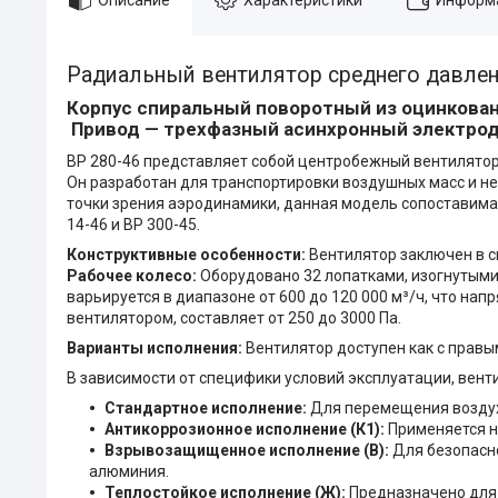
Радиальный вентилятор среднего давлени
Корпус спиральный поворотный из оцинкован
Привод — трехфазный асинхронный электрод
ВР 280-46 представляет собой центробежный вентилятор
Он разработан для транспортировки воздушных масс и н
точки зрения аэродинамики, данная модель сопоставим
14-46 и ВР 300-45.
Конструктивные особенности:
Вентилятор заключен в сп
Рабочее колесо:
Оборудовано 32 лопатками, изогнутыми
варьируется в диапазоне от 600 до 120 000 м³/ч, что на
вентилятором, составляет от 250 до 3000 Па.
Варианты исполнения:
Вентилятор доступен как с правы
В зависимости от специфики условий эксплуатации, вент
Стандартное исполнение:
Для перемещения воздуха
Антикоррозионное исполнение (К1):
Применяется н
Взрывозащищенное исполнение (В):
Для безопасн
алюминия.
Теплостойкое исполнение (Ж):
Предназначено для 