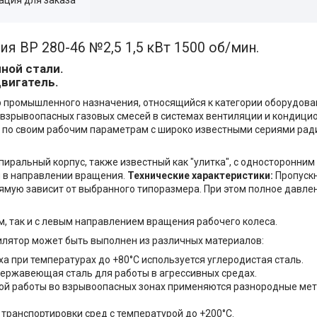
я ВР 280-46 №2,5 1,5 кВт 1500 об/мин.
ной стали.
вигатель.
 промышленного назначения, относящийся к категории оборудова
евзрывоопасных газовых смесей в системах вентиляции и кондицио
а по своим рабочим параметрам с широко известными сериями ра
иральный корпус, также известный как "улитка", с односторонним
 в направлении вращения.
Технические характеристики:
Пропускн
прямую зависит от выбранного типоразмера. При этом полное давле
м, так и с левым направлением вращения рабочего колеса.
илятор может быть выполнен из различных материалов:
 при температурах до +80°C используется углеродистая сталь.
ержавеющая сталь для работы в агрессивных средах.
ой работы во взрывоопасных зонах применяются разнородные мет
транспортировки сред с температурой до +200°C.