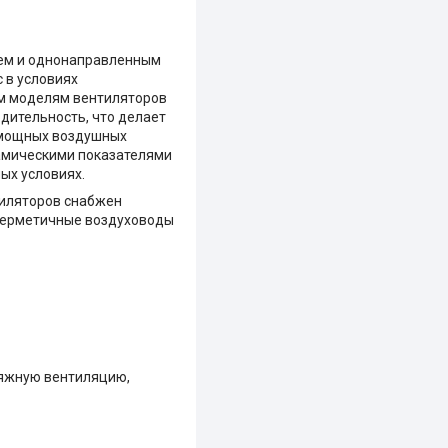
ием и однонаправленным
 в условиях
им моделям вентиляторов
одительность, что делает
 мощных воздушных
намическими показателями
ых условиях.
тиляторов снабжен
 герметичные воздуховоды
тяжную вентиляцию,