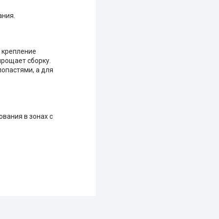
ания.
 крепление
прощает сборку.
лопастями, а для
вания в зонах с