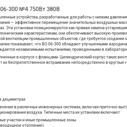
 06-300 №4 750Вт 380В
шленные устройства, разработанные для работы с низким давлен
ования — эффективное перемещение значительных воздушных масс
ах. Эти установки позиционируются как прямая замена устаревш
о техническим характеристикам, они обеспечивают высокую произв
ной вентиляции промышленных объектов, где требуется создание
анализ показывает, что ВО 06-300 обладают улучшенными аэроди
ждается независимыми испытаниями, проведенными в лабораторн
лненные в корпусе с фланцами. Цилиндрический корпус таких вен
т их беспрепятственное встраивание непосредственно в круглые
 в дециметрах.
енение в различных инженерных системах, включая приточно-вы
ционирования воздуха. Типичные места их установки включают:
ые участки и иные промышленные зоны.
(воздушное отопление).