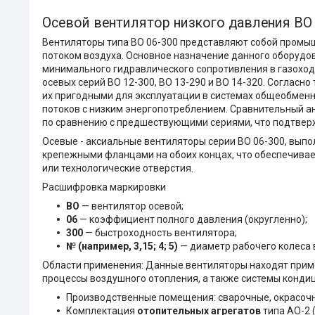
Осевой вентилятор низкого давления ВО
Вентиляторы типа ВО 06-300 представляют собой промы
потоком воздуха. Основное назначение данного оборуд
минимального гидравлического сопротивления в газоход
осевых серий ВО 12-300, ВО 13-290 и ВО 14-320. Согласн
их пригодными для эксплуатации в системах общеобмен
потоков с низким энергопотреблением. Сравнительный 
по сравнению с предшествующими сериями, что подтвер
Осевые - аксиальные вентиляторы серии ВО 06-300, выпо
крепежными фланцами на обоих концах, что обеспечивае
или технологические отверстия.
Расшифровка маркировки
ВО
— вентилятор осевой;
06
— коэффициент полного давления (округленно);
300
— быстроходность вентилятора;
№ (например, 3,15; 4; 5)
— диаметр рабочего колеса
Области применения: Данные вентиляторы находят прим
процессы воздушного отопления, а также системы конди
Производственные помещения: сварочные, окрасочн
Комплектация
отопительных агрегатов
типа АО-2 