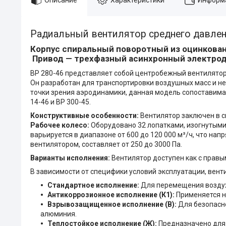
Радиальный вентилятор среднего давлени
Корпус спиральный поворотный из оцинкован
Привод — трехфазный асинхронный электрод
ВР 280-46 представляет собой центробежный вентилятор
Он разработан для транспортировки воздушных масс и н
точки зрения аэродинамики, данная модель сопоставим
14-46 и ВР 300-45.
Конструктивные особенности:
Вентилятор заключен в сп
Рабочее колесо:
Оборудовано 32 лопатками, изогнутыми
варьируется в диапазоне от 600 до 120 000 м³/ч, что на
вентилятором, составляет от 250 до 3000 Па.
Варианты исполнения:
Вентилятор доступен как с правы
В зависимости от специфики условий эксплуатации, вент
Стандартное исполнение:
Для перемещения воздуха
Антикоррозионное исполнение (К1):
Применяется н
Взрывозащищенное исполнение (В):
Для безопасн
алюминия.
Теплостойкое исполнение (Ж):
Предназначено для 