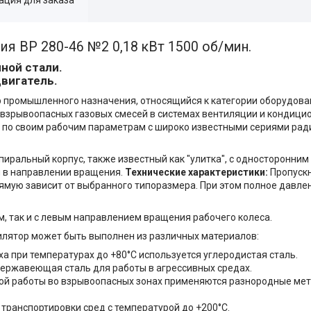
я ВР 280-46 №2 0,18 кВт 1500 об/мин.
ной стали.
вигатель.
 промышленного назначения, относящийся к категории оборудова
евзрывоопасных газовых смесей в системах вентиляции и кондицио
а по своим рабочим параметрам с широко известными сериями ра
иральный корпус, также известный как "улитка", с односторонним
 в направлении вращения.
Технические характеристики:
Пропускн
прямую зависит от выбранного типоразмера. При этом полное давле
м, так и с левым направлением вращения рабочего колеса.
илятор может быть выполнен из различных материалов:
 при температурах до +80°C используется углеродистая сталь.
ержавеющая сталь для работы в агрессивных средах.
ой работы во взрывоопасных зонах применяются разнородные мет
транспортировки сред с температурой до +200°C.