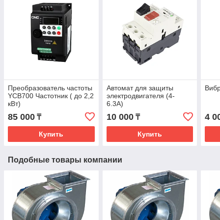
Преобразователь частоты
Автомат для защиты
Вибр
YCB700 Частотник ( до 2,2
электродвигателя (4-
кВт)
6.3A)
85 000
10 000
4 0
₸
₸
Купить
Купить
Подобные товары компании