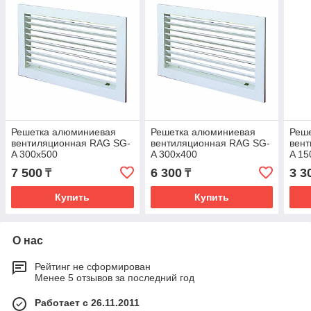
Решетка алюминиевая
Решетка алюминиевая
Реш
вентиляционная RAG SG-
вентиляционная RAG SG-
вен
A 300х500
A 300х400
A 15
7 500
6 300
3 3
₸
₸
Купить
Купить
О нас
Рейтинг не сформирован
Менее 5 отзывов за последний год
Работает с 26.11.2011