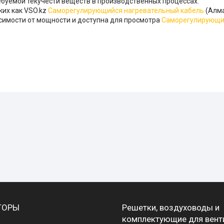
буемой текучести веществ в производственных процессах.
ких как VSO.kz
Саморегулирующийся нагревательный кабель
(Алма
исимости от мощности и доступна для просмотра
Саморегулирующи
ТОРЫ
Решетки, воздуховоды и
комплектующие для вент