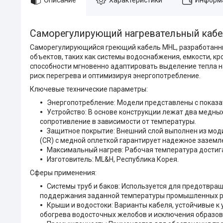
Саморегулирующий нагревательный кабе
Саморегулирующийся греющий кабель MHL, разработанн
объектов, таких как системы водоснабжения, емкости, к
способности мгновенно адаптировать выделение тепла н
риск перегрева и оптимизируя энергопотребление.
Ключевые технические параметры:
Энергопотребление: Модели представлены с показате
Устройство: В основе конструкции лежат два медны
сопротивление в зависимости от температуры.
Защитное покрытие: Внешний слой выполнен из мод
(CR) с медной оплеткой гарантирует надежное заземл
Максимальный нагрев: Рабочая температура достига
Изготовитель: ML&H, Республика Корея.
Сферы применения:
Системы труб и баков: Используется для предотвра
поддержания заданной температуры промышленных р
Крыши и водостоки: Варианты кабеля, устойчивые к
обогрева водосточных желобов и исключения образов