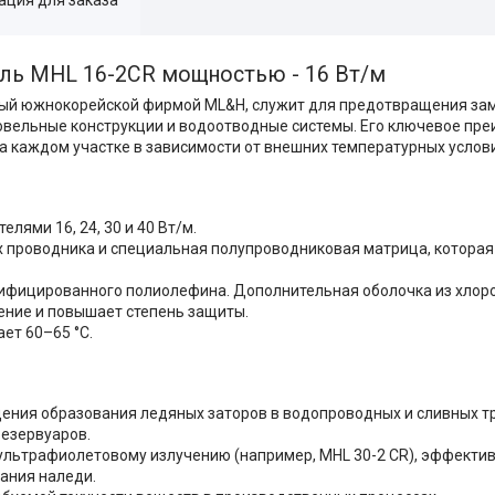
ль MHL 16-2CR мощностью - 16 Вт/м
ый южнокорейской фирмой ML&H, служит для предотвращения за
ровельные конструкции и водоотводные системы. Его ключевое пр
а каждом участке в зависимости от внешних температурных услов
лями 16, 24, 30 и 40 Вт/м.
х проводника и специальная полупроводниковая матрица, которая
ифицированного полиолефина. Дополнительная оболочка из хлор
ение и повышает степень защиты.
ет 60–65 °C.
щения образования ледяных заторов в водопроводных и сливных тр
езервуаров.
 ультрафиолетовому излучению (например, MHL 30-2 CR), эффекти
ания наледи.