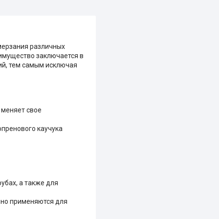
мерзания различных
еимущество заключается в
ий, тем самым исключая
 меняет свое
опренового каучука
убах, а также для
вно применяются для