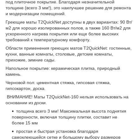
под плиточное покрытие. Благодаря незначительной
толщине (
всего 3 мм!
), это наилучшее решение для ремонта
и модернизации помещений.
Греющие маты T2QuickNe
t доступны в двух вариантах:
90 Вт/
м2
для хорошо изолированных полов, а также
160 Вт/м2
для
ускоренного нагрева покрытия или еще более высоких
требований к температурному комфорту.
Области применения греющих матов T2QuickNet
: гостинные,
кухни, ванные комнаты, столовые, детские комнаты,
прихожие, зимние сады.
Напольное покрытие:
керамическая плитка, природный
камень.
Черновой пол:
цементная стяжка, гипсовая стяжка,
гипсокартон, доска.
ВНИМАНИЕ!
Маты T2QuickNet-160 нельзя использовать на
основании из доски.
толщина всего 3 мм! Максимальная высота поднятия
поверхности, включая толщину плитки, составит не
более 15 мм
простая и быстрая установка благодаря
самоклеющейся сетке и большому выбору размеров