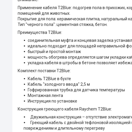
Применение кабеля T2Blue:
подогрев пола в прихожих, кор
помещений для животных.
Покрытие для пола:
керамическая плитка, натуральный к
Тип "черного пола"
: цементная стяжка, бетон.
Преимущества T2Blue:
соединительная муфта и концевая заделка устанавл
идеально подходит для площадей неправильной ф
быстрый и простой монтаж
мощность обогрева определяется шагом укладки ка
укладка кабеля в штробы в бетоне позволяет избеж
Комплект поставки T2Blue:
Кабель T2Blue
в бухте
Кабель "холодного ввода" 2,5 м
Гофрированная трубка для датчика температуры
Монтажная лента
Инструкция по установке
Конструкция греющего кабеля Raychem T2Blue:
Двужильная конструкция – отсутствие электромагн
Греющий кабель с двойной тефлоновой изоляцией (
повреждениям и длительному перегреву