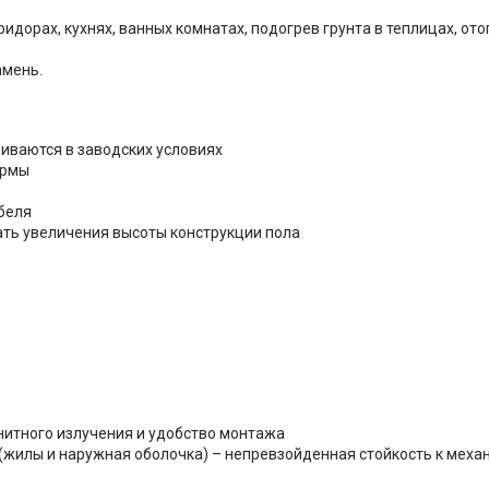
идорах, кухнях, ванных комнатах, подогрев грунта в теплицах, от
амень.
иваются в заводских условиях
ормы
беля
ать увеличения высоты конструкции пола
итного излучения и удобство монтажа
жилы и наружная оболочка) – непревзойденная стойкость к меха