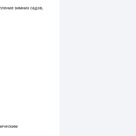
опление зимних садов,
ническим