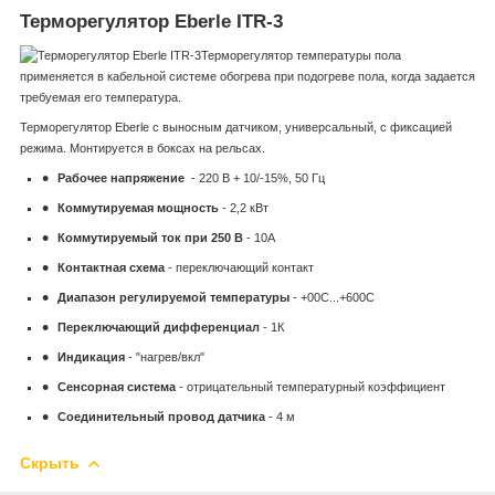
Терморегулятор Eberle ITR-3
Терморегулятор температуры пола
применяется в кабельной системе обогрева при подогреве пола, когда задается
требуемая его температура.
Терморегулятор Eberle с выносным датчиком, универсальный, с фиксацией
режима. Монтируется в боксах на рельсах.
Рабочее напряжение
- 220 В + 10/-15%, 50 Гц
Коммутируемая мощность
- 2,2 кВт
Коммутируемый ток при 250 В
- 10А
Контактная схема
- переключающий контакт
Диапазон регулируемой температуры
- +0
0
С...+60
0
С
Переключающий дифференциал
- 1К
Индикация
- "нагрев/вкл"
Сенсорная система
- отрицательный температурный коэффициент
Соединительный провод датчика
- 4 м
Скрыть