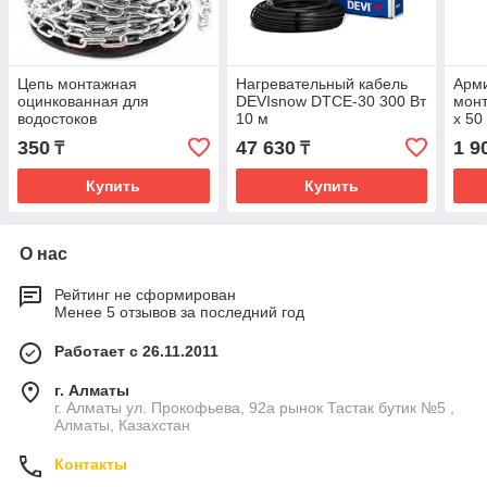
Цепь монтажная
Нагревательный кабель
Арми
оцинкованная для
DEVIsnow DTCE-30 300 Вт
монт
водостоков
10 м
х 50
350
47 630
1 9
₸
₸
Купить
Купить
О нас
Рейтинг не сформирован
Менее 5 отзывов за последний год
Работает с 26.11.2011
г. Алматы
г. Алматы ул. Прокофьева, 92а рынок Тастак бутик №5 ,
Алматы, Казахстан
Контакты