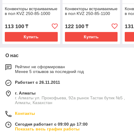
Конвекторы встраиваемые
Конвекторы встраиваемые
Конв
в пол KVZ 250-85-1000
в пол KVZ 250-85-1100
в по
113 100
122 100
131
₸
₸
Купить
Купить
О нас
Рейтинг не сформирован
Менее 5 отзывов за последний год
Работает с 26.11.2011
г. Алматы
г. Алматы ул. Прокофьева, 92а рынок Тастак бутик №5 ,
Алматы, Казахстан
Контакты
Сегодня работает с 09:00 до 17:00
Показать весь график работы