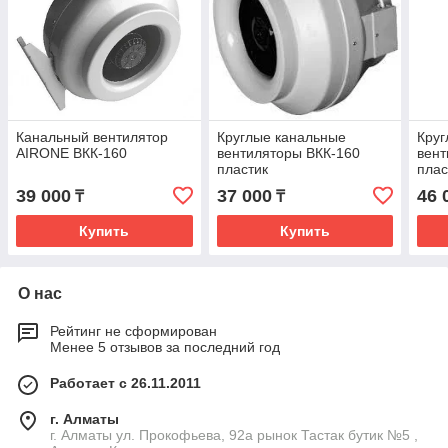
Канальный вентилятор
Круглые канальные
Круг
AIRONE ВКК-160
вентиляторы ВКК-160
вент
пластик
плас
39 000
37 000
46 
₸
₸
Купить
Купить
О нас
Рейтинг не сформирован
Менее 5 отзывов за последний год
Работает с 26.11.2011
г. Алматы
г. Алматы ул. Прокофьева, 92а рынок Тастак бутик №5 ,