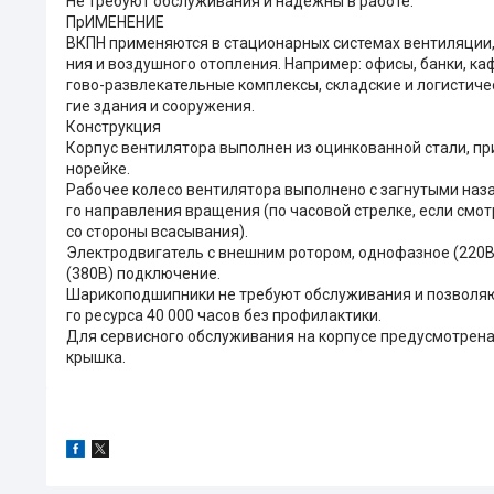
Не требуют обслуживания и надежны в работе.
ПрИМЕНЕНИЕ
ВКПН применяются в стационарных системах вентиляции
ния и воздушного отопления. Например: офисы, банки, каф
гово-развлекательные комплексы, складские и логистиче
гие здания и сооружения.
Конструкция
Корпус вентилятора выполнен из оцинкованной стали, пр
норейке.
Рабочее колесо вентилятора выполнено с загнутыми наз
го направления вращения (по часовой стрелке, если смот
со стороны всасывания).
Электродвигатель с внешним ротором, однофазное (220В
(380В) подключение.
Шарикоподшипники не требуют обслуживания и позволяю
го ресурса 40 000 часов без профилактики.
Для сервисного обслуживания на корпусе предусмотрена
крышка.