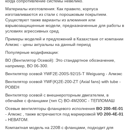
когда сопротивление системы невелико.
Материалы изготовления: Как правило, корпуса
изготавливаются из стали с порошковым покрытием.
Существуют также варианты из алюминия или
взрывозащищенные модели, предназначенные для работы в
условиях агрессивных сред.
Примеры моделей и предложений в Казахстане от компании
Алмэкс - цены актуальны на данный период
Популярные модификации:
ВО (Вентилятор Осевой): Это стандартное обозначение,
например, ВО 06-300.
Вентилятор осевой YWF2E-200S-92/15-T Weiguang - Алмэкс
Вентилятор осевой YWF(K)2E-200-ZT (Axial fans) with tube -
РОВЕН
Вентилятор осевой с внешнероторным двигателем, в
обечайке с фланцами (тип С) ВО-4М200C - ТЕПЛОМАШ
Осевые вентиляторы фланцевого исполнения
ВО 200-4Е-01
- Алмэкс , также встречаются под маркировкой
VO 200-4E-01
-
НЕВАТОМ.
Компактная модель на 220В с фланцами, подходит для