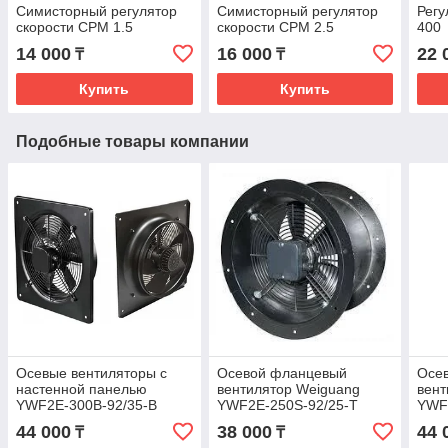
Симисторный регулятор
Симисторный регулятор
Регу
скорости СРМ 1.5
скорости СРМ 2.5
400
14 000
16 000
22 
₸
₸
Купить
Купить
Подобные товары компании
Осевые вентиляторы с
Осевой фланцевый
Осе
настенной панелью
вентилятор Weiguang
вент
YWF2E-300B-92/35-B
YWF2E-250S-92/25-T
YWF
44 000
38 000
44 
₸
₸