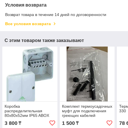
Условия возврата
Возврат товара в течение 14 дней по договоренности
Все условия возврата
С этим товаром также заказывают
Коробка
Комплект термоусадочных
Терм
распределительная
муфт для подключения
330
80х80х52мм IP65 ABOX
греющих кабелей
025
3 800
1 500
78 
₸
₸