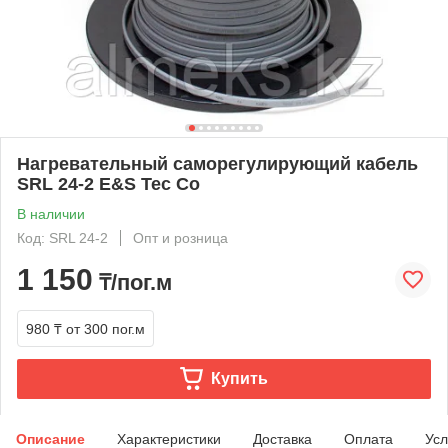
Нагревательный саморегулирующий кабель
SRL 24-2 E&S Tec Co
В наличии
Код: SRL 24-2
Опт и розница
1 150
₸/пог.м
980 ₸
от 300 пог.м
Купить
Описание
Характеристики
Доставка
Оплата
Усл