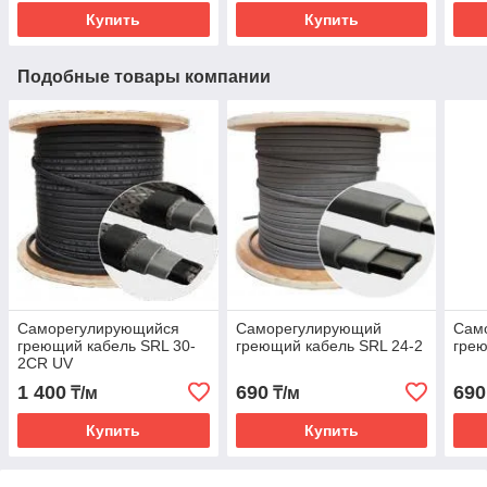
Купить
Купить
Подобные товары компании
Саморегулирующийся
Саморегулирующий
Сам
греющий кабель SRL 30-
греющий кабель SRL 24-2
грею
2CR UV
1 400
690
690
₸/м
₸/м
Купить
Купить