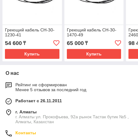
Греющий кабель СН-30-
Греющий кабель СН-30-
Грею
1230-41
1470-49
2460
54 600
65 000
98 
₸
₸
Купить
Купить
О нас
Рейтинг не сформирован
Менее 5 отзывов за последний год
Работает с 26.11.2011
г. Алматы
г. Алматы ул. Прокофьева, 92а рынок Тастак бутик №5 ,
Алматы, Казахстан
Контакты