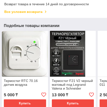
Возврат товара в течение 14 дней по договоренности
Все условия возврата
Подобные товары компании
Термостат RTC 70.16
Термостат F21 V2 черный
Тер
датчик воздуха
матовый под Legrand
011
Valena и Schneider
5 000
13 000
2 5
₸
₸
Купить
Купить