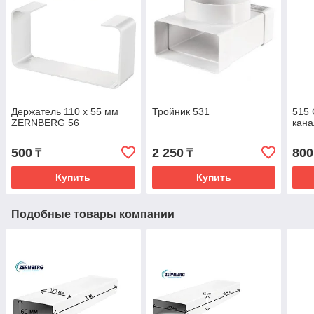
Держатель 110 х 55 мм
Тройник 531
515 
ZERNBERG 56
кана
500
2 250
800
₸
₸
Купить
Купить
Подобные товары компании