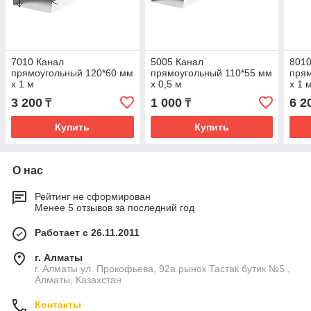
7010 Канал
5005 Канал
8010
прямоугольный 120*60 мм
прямоугольный 110*55 мм
прям
х 1 м
х 0,5 м
х 1 
3 200
1 000
6 2
₸
₸
Купить
Купить
О нас
Рейтинг не сформирован
Менее 5 отзывов за последний год
Работает с 26.11.2011
г. Алматы
г. Алматы ул. Прокофьева, 92а рынок Тастак бутик №5 ,
Алматы, Казахстан
Контакты