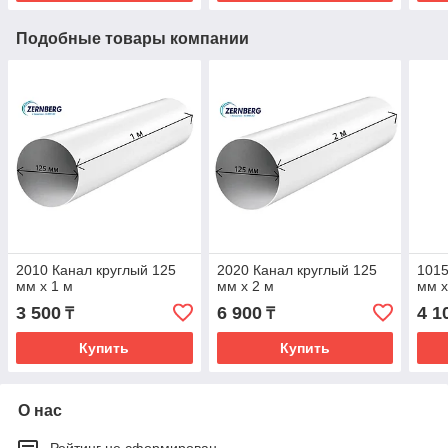
Подобные товары компании
2010 Канал круглый 125
2020 Канал круглый 125
1015
мм х 1 м
мм х 2 м
мм х
3 500
6 900
4 1
₸
₸
Купить
Купить
О нас