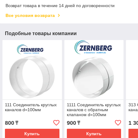
Возврат товара в течение 14 дней по договоренности
Все условия возврата
Подобные товары компании
111 Соединитель круглых
1111 Соединитель круглых
313 
каналов d=100мм
каналов с обратным
кан
клапаном d=100мм
800
900
1 3
₸
₸
Купить
Купить