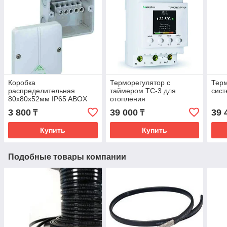
Коробка
Терморегулятор с
Терм
распределительная
таймером ТС-3 для
сист
80х80х52мм IP65 ABOX
отопления
025
3 800
39 000
39 
₸
₸
Купить
Купить
Подобные товары компании