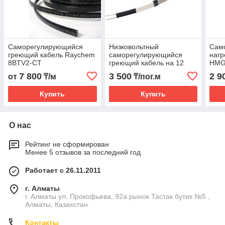
Саморегулирующийся
Низковольтный
Сам
греющий кабель Raychem
саморегулирующийся
нагр
8BTV2-CT
греющий кабель на 12
HMG
Вольт
7 800
3 500
2 9
от
₸/м
₸/пог.м
Купить
Купить
О нас
Рейтинг не сформирован
Менее 5 отзывов за последний год
Работает с 26.11.2011
г. Алматы
г. Алматы ул. Прокофьева, 92а рынок Тастак бутик №5 ,
Алматы, Казахстан
Контакты