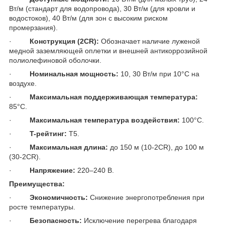
Вт/м (стандарт для водопровода), 30 Вт/м (для кровли и
водостоков), 40 Вт/м (для зон с высоким риском
промерзания).
·
Конструкция (2
CR
):
Обозначает наличие луженой
медной заземляющей оплетки и внешней антикоррозийной
полиолефиновой оболочки.
·
Номинальная мощность:
10, 30 Вт/м при 10°C на
воздухе.
·
Максимальная поддерживающая температура:
85°C.
·
Максимальная температура воздействия:
100°C.
·
T-рейтинг:
T5.
·
Максимальная длина:
до 150 м (10-2CR), до 100 м
(30-2CR).
·
Напряжение:
220–240 В.
Преимущества:
·
Экономичность:
Снижение энергопотребления при
росте температуры.
·
Безопасность:
Исключение перегрева благодаря