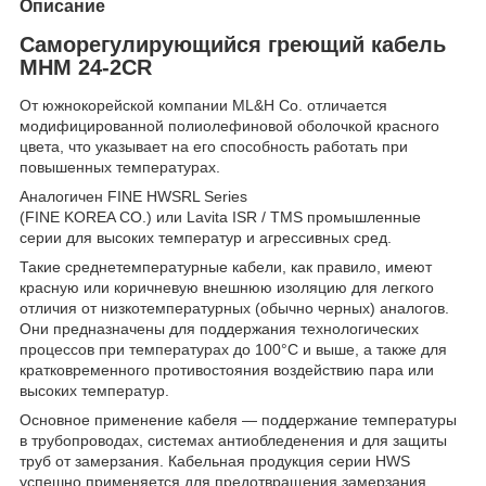
Описание
Саморегулирующийся греющий кабель
MHM 24-2CR
От южнокорейской компании ML&H Co. отличается
модифицированной полиолефиновой оболочкой красного
цвета, что указывает на его способность работать при
повышенных температурах.
Аналогичен FINE HWSRL Series
(FINE KOREA CO.) или Lavita ISR / TMS промышленные
серии для высоких температур и агрессивных сред.
Такие среднетемпературные кабели, как правило, имеют
красную или коричневую внешнюю изоляцию для легкого
отличия от низкотемпературных (обычно черных) аналогов.
Они предназначены для поддержания технологических
процессов при температурах до 100°C и выше, а также для
кратковременного противостояния воздействию пара или
высоких температур.
Основное применение кабеля — поддержание температуры
в трубопроводах, системах антиобледенения и для защиты
труб от замерзания. Кабельная продукция серии HWS
успешно применяется для предотвращения замерзания