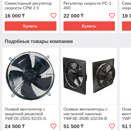
Симисторный регулятор
Регулятор скорости РС-1-
Сими
скорости СРМ 2.5
400
скор
16 000
22 000
19 
₸
₸
Купить
Купить
Подобные товары компании
Осевой вентилятор с
Осевые вентиляторы с
Осе
защитной решеткой
настенной панелью
вент
YWF2E-250S-92/25-G
YWF4E-350B-102/34-B
YWF
24 500
51 500
51 
₸
₸