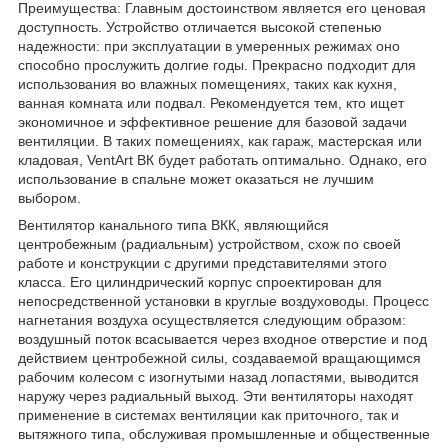
Преимущества: Главным достоинством является его ценовая
доступность. Устройство отличается высокой степенью
надежности: при эксплуатации в умеренных режимах оно
способно прослужить долгие годы. Прекрасно подходит для
использования во влажных помещениях, таких как кухня,
ванная комната или подвал. Рекомендуется тем, кто ищет
экономичное и эффективное решение для базовой задачи
вентиляции. В таких помещениях, как гараж, мастерская или
кладовая, VentArt ВК будет работать оптимально. Однако, его
использование в спальне может оказаться не лучшим
выбором.
Вентилятор канального типа ВКК, являющийся
центробежным (радиальным) устройством, схож по своей
работе и конструкции с другими представителями этого
класса. Его цилиндрический корпус спроектирован для
непосредственной установки в круглые воздуховоды. Процесс
нагнетания воздуха осуществляется следующим образом:
воздушный поток всасывается через входное отверстие и под
действием центробежной силы, создаваемой вращающимся
рабочим колесом с изогнутыми назад лопастями, выводится
наружу через радиальный выход. Эти вентиляторы находят
применение в системах вентиляции как приточного, так и
вытяжного типа, обслуживая промышленные и общественные