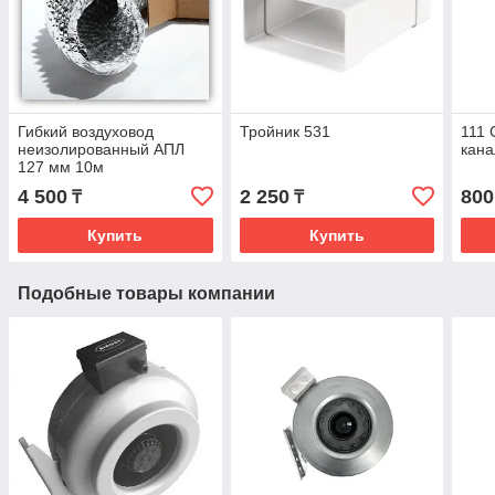
Гибкий воздуховод
Тройник 531
111 
неизолированный АПЛ
кан
127 мм 10м
4 500
2 250
800
₸
₸
Купить
Купить
Подобные товары компании