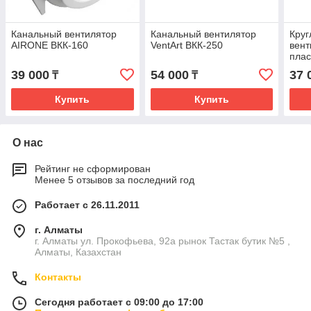
Канальный вентилятор
Канальный вентилятор
Круг
AIRONE ВКК-160
VentArt ВКК-250
вент
плас
39 000
54 000
37 
₸
₸
Купить
Купить
О нас
Рейтинг не сформирован
Менее 5 отзывов за последний год
Работает с 26.11.2011
г. Алматы
г. Алматы ул. Прокофьева, 92а рынок Тастак бутик №5 ,
Алматы, Казахстан
Контакты
Сегодня работает с 09:00 до 17:00